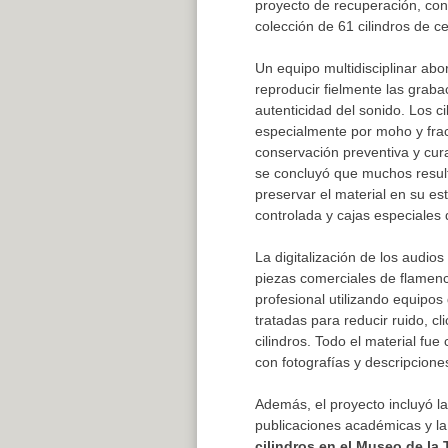
proyecto de recuperación, con
colección de 61 cilindros de c
Un equipo multidisciplinar abo
reproducir fielmente las graba
autenticidad del sonido. Los ci
especialmente por moho y frac
conservación preventiva y cura
se concluyó que muchos result
preservar el material en su e
controlada y cajas especiales
La digitalización de los audio
piezas comerciales de flamen
profesional utilizando equipos
tratadas para reducir ruido, cl
cilindros. Todo el material fu
con fotografías y descripcione
Además, el proyecto incluyó l
publicaciones académicas y l
cilindros en el Museo de la