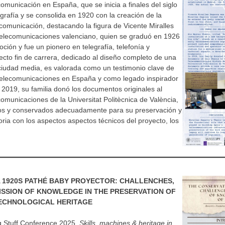
comunicación en España, que se inicia a finales del siglo
egrafía y se consolida en 1920 con la creación de la
comunicación, destacando la figura de Vicente Miralles
telecomunicaciones valenciano, quien se graduó en 1926
ón y fue un pionero en telegrafía, telefonía y
cto fin de carrera, dedicado al diseño completo de una
 ciudad media, es valorada como un testimonio clave de
de telecomunicaciones en España y como legado inspirador
 2019, su familia donó los documentos originales al
omunicaciones de la Universitat Politècnica de València,
ados y conservados adecuadamente para su preservación y
ria con los aspectos aspectos técnicos del proyecto, los
A 1920S PATHÉ BABY PROYECTOR: CHALLENCHES,
SSION OF KNOWLEDGE IN THE PRESERVATION OF
ECHNOLOGICAL HERITAGE
g Stuff Conference 2025.
Skills, machines & heritage in