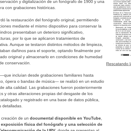
servación y digitalización de un fonógrafo de 1900 y una
era con grabaciones históricas.
rdó la restauración del fonógrafo original, permitiendo
ciones mediante el mismo dispositivo para conservar la
lindros presentaban un deterioro significativo,
turas, por lo que se aplicaron tratamientos de
tiva. Aunque se testaron distintos métodos de limpieza,
aban dañinos para el soporte, optando finalmente por
stado original y almacenarlo en condiciones de humedad
 de conservación.
Rescatando l
s —que incluían desde grabaciones familiares hasta
co, ópera o bandas de música— se realizó en un estudio
 de alta calidad. Las grabaciones fueron posteriormente
ics y otras alteraciones propias del desgaste de los
e catalogado y registrado en una base de datos pública,
s detalladas.
a creación de un
documental disponible en YouTube
,
a
exposición física del fonógrafo y una selección de
 Telecomunicación de la UPV
, donde se presentan al