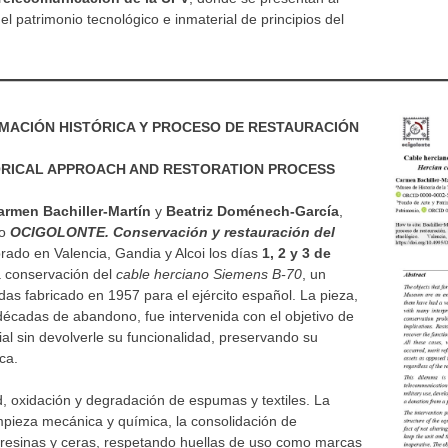
el patrimonio tecnológico e inmaterial de principios del
MACIÓN HISTÓRICA Y PROCESO DE RESTAURACIÓN
ORICAL APPROACH AND RESTORATION PROCESS
armen Bachiller-Martín
y
Beatriz Doménech-García
,
ro
OCIGOLONTE. Conservación y restauración del
brado en Valencia, Gandia y Alcoi los días
1, 2 y 3 de
a conservación del
cable herciano Siemens B-70
, un
das fabricado en 1957 para el ejército español. La pieza,
 décadas de abandono, fue intervenida con el objetivo de
rial sin devolverle su funcionalidad, preservando su
ca.
, oxidación y degradación de espumas y textiles. La
impieza mecánica y química, la consolidación de
n resinas y ceras, respetando huellas de uso como marcas