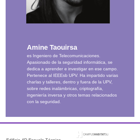
Amine Taouirsa
es Ingeniero de Telecomunicaciones.
Apasionado de la seguridad informática, se
dedica a aprender e investigar en ese campo.
Pertenece al IEEEsb UPV. Ha impartido varias
charlas y talleres, dentro y fuera de la UPV,
sobre redes inalámbricas, criptografía,
ingeniería inversa y otros temas relacionados
con la seguridad.