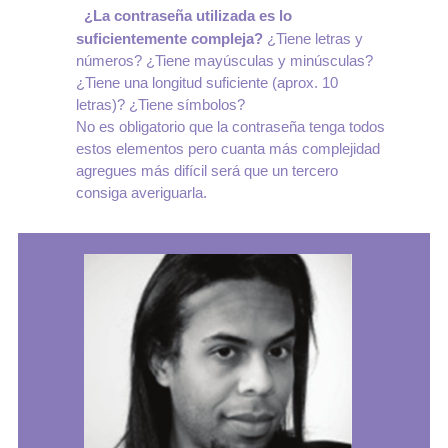
¿La contraseña utilizada es lo
suficientemente compleja?
¿Tiene letras y
números? ¿Tiene mayúsculas y minúsculas?
¿Tiene una longitud suficiente (aprox. 10
letras)? ¿Tiene símbolos?
No es obligatorio que la contraseña tenga todos
estos elementos pero cuanta más complejidad
agregues más difícil será que un tercero
consiga averiguarla.
Volver arriba