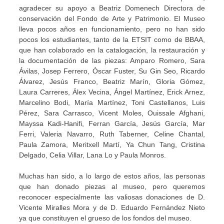
agradecer su apoyo a Beatriz Domenech Directora de
conservación del Fondo de Arte y Patrimonio. El Museo
lleva pocos años en funcionamiento, pero no han sido
pocos los estudiantes, tanto de la ETSIT como de BBAA,
que han colaborado en la catalogación, la restauración y
la documentación de las piezas: Amparo Romero, Sara
Ávilas, Josep Ferrero, Óscar Fuster, Su Gin Seo, Ricardo
Álvarez, Jesús Franco, Beatriz Marín, Gloria Gómez,
Laura Carreres, Álex Vecina, Ángel Martínez, Erick Arnez,
Marcelino Bodi, María Martínez, Toni Castellanos, Luis
Pérez, Sara Carrasco, Vicent Moles, Ouissale Afghani,
Mayssa Kadi-Hanifi, Ferran García, Jesús García, Mar
Ferri, Valeria Navarro, Ruth Taberner, Celine Chantal,
Paula Zamora, Meritxell Martí, Ya Chun Tang, Cristina
Delgado, Celia Villar, Lana Lo y Paula Monros.
Muchas han sido, a lo largo de estos años, las personas
que han donado piezas al museo, pero queremos
reconocer especialmente las valiosas donaciones de D.
Vicente Miralles Mora y de D. Eduardo Fernández Nieto
ya que constituyen el grueso de los fondos del museo.